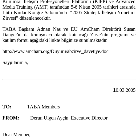
Kurumsal İletişim Profesyonelleri Platformu (KIPP) ve Advanced
Media Training (AMT) tarafından 5-6 Nisan 2005 tarihleri arasında
Lütfi Kırdar Kongre Salonu’nda “2005 Stratejik İletişim Yönetimi
Zirvesi” düzenlenecektir.
TABA Başkanı Adnan Nas ve EU AmCham Direktörü Susan
Danger'ın da konuşmacı olarak katılacağı Zirve’nin programı ve
katılım formu aşağıdaki linkte bilginize sunulmaktadır.
http://www.amcham.org/Duyuru/abzirve_davetiye.doc
Saygılarımla,
1
0.03.2005
TO:
TABA Members
FROM:
Derun Ülgen Ayçin, Executive Director
Dear Member,