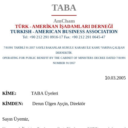
TABA
AmCham
TÜRK - AMERİKAN İŞADAMLARI DERNEĞİ
TURKISH - AMERICAN BUSINESS ASSOCIATION
Tel: +90 212 291 0916-17 Fax: +90 212 291 0645-47
7/81991 TARİHLİ 91-2057 SAYILI BAKANLAR KURULU KARARI İLE KAMU YARINA ÇALIŞAN
DERNEKTİR.
OPERATING FOR PUBLIC BENEFIT BY THE CABINET OF MINISTERS DECREE DATED 7/81991
NUMBER 91/2057
1
0.03.2005
KİME:
TABA Üyeleri
KİMDEN:
Derun Ülgen Ayçin, Direktör
Sayın Üyemiz,