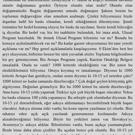
süratle dağıtmamız gerekir. Öyleyse olumlu olan nedir? Olumlu olan
değişmemizdir. Bugün değişmemiz umudu doğmuştur. Şahsen benim bu
toplumun değişeceğine olan umudum azalmıştı. Çünkü biliyorsunuz bizde
dışardan hafif bir baskı olmadan, kendi söküğümüzü dikemiyoruz. Şimdi
önümüze bir hedef konmuş oluyor, bu baskı da sayılmaz. Senin kendi bileceğin
iş diyorlar. Bir hedef var, biz bir taahhütte bulunduk, bir imza attık, Ulusal
Program hazırladık. Ne demek Ulusal Program bileniniz var mı? Burada bu
konuyu aydınlatabilecek var mı? Bu kadar gazete okuyorsunuz bir tane yeterli
açıklama var mı? Hep genel açıklamalarla karşılaşıyoruz. 6 Ekim’den beri her
şeyi okuyorum, birbirine benzer bir sürü yuvarlak sözler. Toplumu bilgilendiren
bir şey göremiyorum. Biz Avrupa Programı yaptık, Katılım Ortaklığı Belgesi
imzaladık. Orada ne vardı? 1000 kriterde eksikliğimiz var. Biz zaten bu
eksikliklerimizi biliyoruz. Ortaya koymuş ve imzalamışız. Diyoruz ki 1000
kriterle Avrupa’dan gerideyiz, ondan sonra diyoruz ki 10-15 yıl nereden çıktı?
1000 kriteri ne kadar zamanda düzelteceğiz ? Çok doğal şeyleri kötüymüş gibi
algılıyoruz. Doğruları görmeliyiz. Biz bu 1000 kriteri bu sürede düzelteceğiz.
Ama bunu 10-15 yılda yaparsak Türkiye için çok büyük başarı olacaktır. Yoksa
bu baskı olmazsa 100 yılda yapamayız. Bu sebeple çok olumludur diyorum. Bu
10-15 yıl direnebilirsek, eğer askıya aldırmamayı becerebilirsek büyük başarı
olacaktır. Askıya alınma riski vardır, bu konu rapora yazılmasa iyi olurdu. Bizi
rahatsız eden açık açık yazılarak gururumuzun kırılmasıdır. Askıya
alınabileceğimizi biliyoruz. Böyle bir yetkileri zaten var. Slovakya’yı,
Avusturya’yı askıya aldılar. Bilenleriniz vardır, bunu açıkça yazmamışlardı.
Bizde biraz daha altını çizdiler. Bu açıdan bence çok olumlu. Biz 10-15 yıl