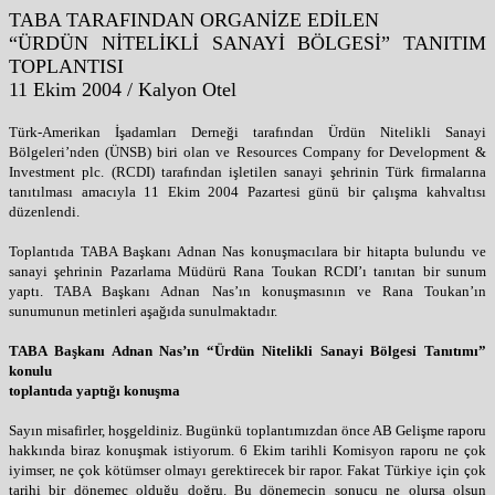
TABA TARAFINDAN ORGANİZE EDİLEN
“ÜRDÜN NİTELİKLİ SANAYİ BÖLGESİ” TANITIM
TOPLANTISI
11 Ekim 2004 / Kalyon Otel
Türk-Amerikan İşadamları Derneği tarafından Ürdün Nitelikli Sanayi
Bölgeleri’nden (ÜNSB) biri olan ve Resources Company for Development &
Investment plc. (RCDI) tarafından işletilen sanayi şehrinin Türk firmalarına
tanıtılması amacıyla 11 Ekim 2004 Pazartesi günü bir çalışma kahvaltısı
düzenlendi.
Toplantıda TABA Başkanı Adnan Nas konuşmacılara bir hitapta bulundu ve
sanayi şehrinin Pazarlama Müdürü Rana Toukan RCDI’ı tanıtan bir sunum
yaptı. TABA Başkanı Adnan Nas’ın konuşmasının ve Rana Toukan’ın
sunumunun metinleri aşağıda sunulmaktadır.
TABA Başkanı Adnan Nas’ın “Ürdün Nitelikli Sanayi Bölgesi Tanıtımı”
konulu
toplantıda yaptığı konuşma
Sayın misafirler, hoşgeldiniz. Bugünkü toplantımızdan önce AB Gelişme raporu
hakkında biraz konuşmak istiyorum. 6 Ekim tarihli Komisyon raporu ne çok
iyimser, ne çok kötümser olmayı gerektirecek bir rapor. Fakat Türkiye için çok
tarihi bir dönemeç olduğu doğru. Bu dönemecin sonucu ne olursa olsun