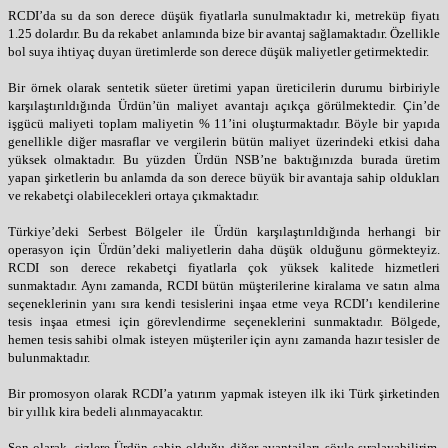
RCDI’da su da son derece düşük fiyatlarla sunulmaktadır ki, metreküp fiyatı
1.25 dolardır. Bu da rekabet anlamında bize bir avantaj sağlamaktadır. Özellikle
bol suya ihtiyaç duyan üretimlerde son derece düşük maliyetler getirmektedir.
Bir örnek olarak sentetik süeter üretimi yapan üreticilerin durumu birbiriyle
karşılaştırıldığında Ürdün’ün maliyet avantajı açıkça görülmektedir. Çin’de
işgücü maliyeti toplam maliyetin % 11’ini oluşturmaktadır. Böyle bir yapıda
genellikle diğer masraflar ve vergilerin bütün maliyet üzerindeki etkisi daha
yüksek olmaktadır. Bu yüzden Ürdün NSB’ne baktığınızda burada üretim
yapan şirketlerin bu anlamda da son derece büyük bir avantaja sahip oldukları
ve rekabetçi olabilecekleri ortaya çıkmaktadır.
Türkiye’deki Serbest Bölgeler ile Ürdün karşılaştırıldığında herhangi bir
operasyon için Ürdün’deki maliyetlerin daha düşük olduğunu görmekteyiz.
RCDI son derece rekabetçi fiyatlarla çok yüksek kalitede hizmetleri
sunmaktadır. Aynı zamanda, RCDI bütün müşterilerine kiralama ve satın alma
seçeneklerinin yanı sıra kendi tesislerini inşaa etme veya RCDI’ı kendilerine
tesis inşaa etmesi için görevlendirme seçeneklerini sunmaktadır. Bölgede,
hemen tesis sahibi olmak isteyen müşteriler için aynı zamanda hazır tesisler de
bulunmaktadır.
Bir promosyon olarak RCDI’a yatırım yapmak isteyen ilk iki Türk şirketinden
bir yıllık kira bedeli alınmayacaktır.
Son olarak, sizlere Ürdün sahip olduğu diğer avantajları şöyle sıralayabilirim,