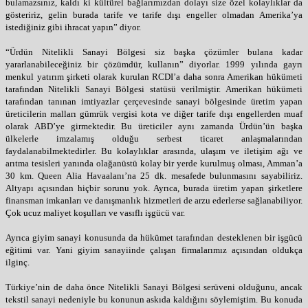
bulamazsınız, kaldı ki kültürel bağlarımızdan dolayı size özel kolaylıklar da
gösteririz, gelin burada tarife ve tarife dışı engeller olmadan Amerika’ya
istediğiniz gibi ihracat yapın” diyor.
“Ürdün Nitelikli Sanayi Bölgesi siz başka çözümler bulana kadar
yararlanabileceğiniz bir çözümdür, kullanın” diyorlar. 1999 yılında gayrı
menkul yatırım şirketi olarak kurulan RCDI’a daha sonra Amerikan hükümeti
tarafından Nitelikli Sanayi Bölgesi statüsü verilmiştir. Amerikan hükümeti
tarafından tanınan imtiyazlar çerçevesinde sanayi bölgesinde üretim yapan
üreticilerin malları gümrük vergisi kota ve diğer tarife dışı engellerden muaf
olarak ABD’ye girmektedir. Bu üreticiler aynı zamanda Ürdün’ün başka
ülkelerle imzalamış olduğu serbest ticaret anlaşmalarından
faydalanabilmektedirler. Bu kolaylıklar arasında, ulaşım ve iletişim ağı ve
arıtma tesisleri yanında olağanüstü kolay bir yerde kurulmuş olması, Amman’a
30 km. Queen Alia Havaalanı’na 25 dk. mesafede bulunmasını sayabiliriz.
Altyapı açısından hiçbir sorunu yok. Ayrıca, burada üretim yapan şirketlere
finansman imkanları ve danışmanlık hizmetleri de arzu ederlerse sağlanabiliyor.
Çok ucuz maliyet koşulları ve vasıflı işgücü var.
Ayrıca giyim sanayi konusunda da hükümet tarafından desteklenen bir işgücü
eğitimi var. Yani giyim sanayiinde çalışan firmalarımız açısından oldukça
ilginç.
Türkiye’nin de daha önce Nitelikli Sanayi Bölgesi serüveni olduğunu, ancak
tekstil sanayi nedeniyle bu konunun askıda kaldığını söylemiştim. Bu konuda