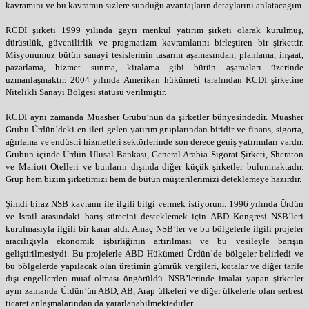
kavramını ve bu kavramın sizlere sunduğu avantajların detaylarını anlatacağım.
RCDI şirketi 1999 yılında gayrı menkul yatırım şirketi olarak kurulmuş,
dürüstlük, güvenilirlik ve pragmatizm kavramlarını birleştiren bir şirkettir.
Misyonumuz bütün sanayi tesislerinin tasarım aşamasından, planlama, inşaat,
pazarlama, hizmet sunma, kiralama gibi bütün aşamaları üzerinde
uzmanlaşmaktır. 2004 yılında Amerikan hükümeti tarafından RCDI şirketine
Nitelikli Sanayi Bölgesi statüsü verilmiştir.
RCDI aynı zamanda Muasher Grubu’nun da şirketler bünyesindedir. Muasher
Grubu Ürdün’deki en ileri gelen yatırım gruplarından biridir ve finans, sigorta,
ağırlama ve endüstri hizmetleri sektörlerinde son derece geniş yatırımları vardır.
Grubun içinde Ürdün Ulusal Bankası, General Arabia Sigorat Şirketi, Sheraton
ve Mariott Otelleri ve bunların dışında diğer küçük şirketler bulunmaktadır.
Grup hem bizim şirketimizi hem de bütün müşterilerimizi deteklemeye hazırdır.
Şimdi biraz NSB kavramı ile ilgili bilgi vermek istiyorum. 1996 yılında Ürdün
ve Israil arasındaki barış sürecini desteklemek için ABD Kongresi NSB’leri
kurulmasıyla ilgili bir karar aldı. Amaç NSB’ler ve bu bölgelerle ilgili projeler
aracılığıyla ekonomik işbirliğinin artırılması ve bu vesileyle barışın
geliştirilmesiydi. Bu projelerle ABD Hükümeti Ürdün’de bölgeler belirledi ve
bu bölgelerde yapılacak olan üretimin gümrük vergileri, kotalar ve diğer tarife
dışı engellerden muaf olması öngörüldü. NSB’lerinde imalat yapan şirketler
aynı zamanda Ürdün’ün ABD, AB, Arap ülkeleri ve diğer ülkelerle olan serbest
ticaret anlaşmalarından da yararlanabilmektedirler.