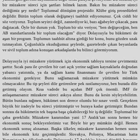
bir müzakere süreci için şartları bilmek lazım. Bakın bu müzakere süreci
dediğimiz şey nedir? Toplumsal dönüşüm projesidir. Klübe giriş prosedürleri
değildir. Bütün toplum olarak değişmeyi taahhüt ediyorsunuz. Çok ciddi bir
söz veriyoruz. Toplum seyirci değil, zannediyor ki, bazı ağabeyler çıkacak, para
dağıtacak. Öyle bir durum yok. Toplum bir söz veriyor, “ben değişeceğim, ben
AB standartlarında bir toplum olacağım” diyor. Dolayısıyla bu hükümeti de
aşan bir program. Toplumun taahhüt altına girdiği bir konu, bunu gözden uzak
tutmayalım. Çoğunlukla okuduğumuz şeylerde, gazetelerde çıkan beyanlarda
ve sivil toplum adına konuşan arkadaşlarda bu bilinci göremiyorum.
Dolayısıyla iyi müzakere yürütmek için ekonomik tabloyu tersine çevirmemiz
şarttır. Sıcak para ile çevrilen bir cari açık yerine sağlam kaynaklarla doğrudan
yabancı yatırımla, ya da sağlam kamu finansmanı ile çevrilen bir Türk
ekonomisi gerekiyor. Bunu sağlamazsak müzakere yürütmek mümkün
olmayacaktır. Bu tip şeyleri dile getirenlere pek rastlamıyoruz, ben burada dile
getirmiş olayım. Kısa vadede bu açıdan IMF çok önemli. IMF ile
anlaşamazsanız müzakere süreci askıya alınır. Bunu da kesin söyleyebilirim.
Bütün bunlara rağmen, hükümet son derece olumlu bir sınav verdi. Gerçekten
büyük bir iradeyle bu süreci yürütmüştür ve buraya kadar getirmiştir. Bundan
sonrası da hükümetin tek başına başa çıkabileceği bir iş değildir. Toplumsal bir
çaba gereklidir. Müzakere kararından yani 17 Aralık’tan sonra hemen bir
ekonomik sonuç bekleyenlerimiz var. Böyle bir şey mümkün değil. Hemen
ekonomik sonuç alınamaz. Başka ülkeler, müzakere kararından hemen sonra
bile ekonomik kriz geçirmişlerdir. Slovakya, Polonya, Macaristan hatta
Yunanistan bu ülkelerdendir. Dolayısıyla 17 Aralık’ta köşeyi döndük havasını