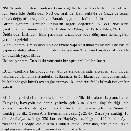
NSB’lerinde üretilen ürünlerin ticari engellerden ve kotalardan muaf olması
için öncelikle Ürdün’deki NSB’de, İsrail’de, Batı Şeria’da ve Gazze’de temel
olarak değiştirilmesi gerekiyor. Burada üç yöntem kullanılabilir:
Birinci yöntem: Üretilen ürünlerin asgari değerinin % 35’i NSB’lerde
yaratılmalıdır. Bunun % 11.7’si Ürdün NSB’den, % 8’i Israil’den, % 15.3’ü
Ürdün’den, İsrail’den, Batı Şeria’dan, Gazze’den veya dünyanın herhangi bir
yerinden gelebilir.
İkinci yöntem: Ürdün’deki NSB’de imalat yapan bir imalatçı ile İsrail’de imalat
yapan imalatçı nihai ürünün toplam maliyetinin % 20’sini karşılayacak şekilde
bir ortaklık yapabilirler.
Üçüncü yöntem: Önceki iki yöntemin birleştirilerek kullanılması
RCDI, özellikle bulunduğu yer, dünya standartlarında altyapısı, son model
tasarım ve planlama sistemlerini kullanması, üstün hizmet ve maliyet açısından
bu bölgede çok büyük avantajlar sunması ile kendisini farklı kılmak isteyen bir
şirkettir.
RCDI’ın yerleşimine bakarsak, 633.000 m2’lik bir alanı kapsamaktadır.
Karayolu, havayolu ve deniz yoluyla çok kısa sürede ulaşılabildiği için
sevkiyat süreleri de görece kısalabilmektedir. Sanayi şehrinin Amman’a
uzaklığı 30 dk., Queen Alia Havaalanına uzaklığı 25 dk., Zarka’ya uzaklığı 15
dk., Akaba’ya uzaklığı 350 km. ve Hayfa’ya uzaklığı da 120 km.dir. Aynı
zamanda bu bölge otoyollarla Ürdün’ü Suudi Arabistan, Suriye ve Irak’a
bağlayan son derece yakın ve merkezi bir noktadadır.