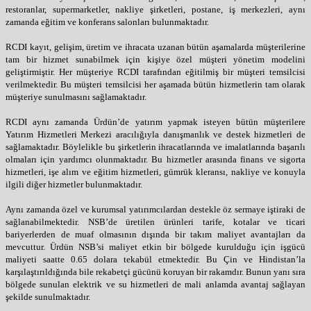
restoranlar, supermarketler, nakliye şirketleri, postane, iş merkezleri, aynı
zamanda eğitim ve konferans salonları bulunmaktadır.
RCDI kayıt, gelişim, üretim ve ihracata uzanan bütün aşamalarda müşterilerine
tam bir hizmet sunabilmek için kişiye özel müşteri yönetim modelini
geliştirmiştir. Her müşteriye RCDI tarafından eğitilmiş bir müşteri temsilcisi
verilmektedir. Bu müşteri temsilcisi her aşamada bütün hizmetlerin tam olarak
müşteriye sunulmasını sağlamaktadır.
RCDI aynı zamanda Ürdün’de yatırım yapmak isteyen bütün müşterilere
Yatırım Hizmetleri Merkezi aracılığıyla danışmanlık ve destek hizmetleri de
sağlamaktadır. Böylelikle bu şirketlerin ihracatlarında ve imalatlarında başarılı
olmaları için yardımcı olunmaktadır. Bu hizmetler arasında finans ve sigorta
hizmetleri, işe alım ve eğitim hizmetleri, gümrük kleransı, nakliye ve konuyla
ilgili diğer hizmetler bulunmaktadır.
Aynı zamanda özel ve kurumsal yatırımcılardan destekle öz sermaye iştiraki de
sağlanabilmektedir. NSB’de üretilen ürünleri tarife, kotalar ve ticari
bariyerlerden de muaf olmasının dışında bir takım maliyet avantajları da
mevcuttur. Ürdün NSB’si maliyet etkin bir bölgede kurulduğu için işgücü
maliyeti saatte 0.65 dolara tekabül etmektedir. Bu Çin ve Hindistan’la
karşılaştırıldığında bile rekabetçi gücünü koruyan bir rakamdır. Bunun yanı sıra
bölgede sunulan elektrik ve su hizmetleri de mali anlamda avantaj sağlayan
şekilde sunulmaktadır.