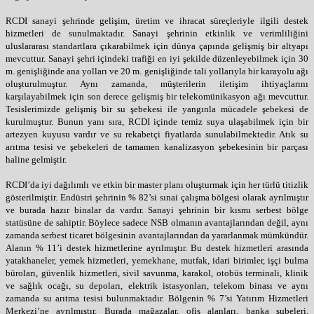
RCDI sanayi şehrinde gelişim, üretim ve ihracat süreçleriyle ilgili destek
hizmetleri de sunulmaktadır. Sanayi şehrinin etkinlik ve verimliliğini
uluslararası standartlara çıkarabilmek için dünya çapında gelişmiş bir altyapı
mevcuttur. Sanayi şehri içindeki trafiği en iyi şekilde düzenleyebilmek için 30
m. genişliğinde ana yolları ve 20 m. genişliğinde tali yollarıyla bir karayolu ağı
oluşturulmuştur. Aynı zamanda, müşterilerin iletişim ihtiyaçlarını
karşılayabilmek için son derece gelişmiş bir telekomünikasyon ağı mevcuttur.
Tesislerimizde gelişmiş bir su şebekesi ile yangınla mücadele şebekesi de
kurulmuştur. Bunun yanı sıra, RCDI içinde temiz suya ulaşabilmek için bir
artezyen kuyusu vardır ve su rekabetçi fiyatlarda sunulabilmektedir. Atık su
arıtma tesisi ve şebekeleri de tamamen kanalizasyon şebekesinin bir parçası
haline gelmiştir.
RCDI’da iyi dağılımlı ve etkin bir master planı oluşturmak için her türlü titizlik
gösterilmiştir. Endüstri şehrinin % 82’si sınai çalışma bölgesi olarak ayrılmıştır
ve burada hazır binalar da vardır. Sanayi şehrinin bir kısmı serbest bölge
statüsüne de sahiptir. Böylece sadece NSB olmanın avantajlarından değil, aynı
zamanda serbest ticaret bölgesinin avantajlarından da yararlanmak mümkündür.
Alanın % 11’i destek hizmetlerine ayrılmıştır. Bu destek hizmetleri arasında
yatakhaneler, yemek hizmetleri, yemekhane, mutfak, idari birimler, işçi bulma
büroları, güvenlik hizmetleri, sivil savunma, karakol, otobüs terminali, klinik
ve sağlık ocağı, su depoları, elektrik istasyonları, telekom binası ve aynı
zamanda su arıtma tesisi bulunmaktadır. Bölgenin % 7’si Yatırım Hizmetleri
Merkezi’ne ayrılmıştır. Burada mağazalar, ofis alanları, banka şubeleri,