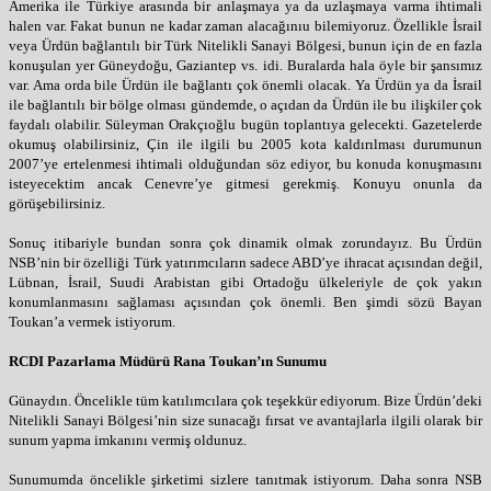
Amerika ile Türkiye arasında bir anlaşmaya ya da uzlaşmaya varma ihtimali
halen var. Fakat bunun ne kadar zaman alacağınıu bilemiyoruz. Özellikle İsrail
veya Ürdün bağlantılı bir Türk Nitelikli Sanayi Bölgesi, bunun için de en fazla
konuşulan yer Güneydoğu, Gaziantep vs. idi. Buralarda hala öyle bir şansımız
var. Ama orda bile Ürdün ile bağlantı çok önemli olacak. Ya Ürdün ya da İsrail
ile bağlantılı bir bölge olması gündemde, o açıdan da Ürdün ile bu ilişkiler çok
faydalı olabilir. Süleyman Orakçıoğlu bugün toplantıya gelecekti. Gazetelerde
okumuş olabilirsiniz, Çin ile ilgili bu 2005 kota kaldırılması durumunun
2007’ye ertelenmesi ihtimali olduğundan söz ediyor, bu konuda konuşmasını
isteyecektim ancak Cenevre’ye gitmesi gerekmiş. Konuyu onunla da
görüşebilirsiniz.
Sonuç itibariyle bundan sonra çok dinamik olmak zorundayız. Bu Ürdün
NSB’nin bir özelliği Türk yatırımcıların sadece ABD’ye ihracat açısından değil,
Lübnan, İsrail, Suudi Arabistan gibi Ortadoğu ülkeleriyle de çok yakın
konumlanmasını sağlaması açısından çok önemli. Ben şimdi sözü Bayan
Toukan’a vermek istiyorum.
RCDI Pazarlama Müdürü Rana Toukan’ın Sunumu
Günaydın. Öncelikle tüm katılımcılara çok teşekkür ediyorum. Bize Ürdün’deki
Nitelikli Sanayi Bölgesi’nin size sunacağı fırsat ve avantajlarla ilgili olarak bir
sunum yapma imkanını vermiş oldunuz.
Sunumumda öncelikle şirketimi sizlere tanıtmak istiyorum. Daha sonra NSB