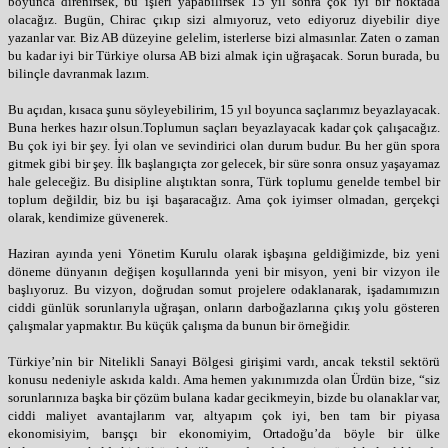
boyunca direnirsek, bu işleri yapabilirsek 15 yıl sonra çok iyi bir noktada
olacağız. Bugün, Chirac çıkıp sizi almıyoruz, veto ediyoruz diyebilir diye
yazanlar var. Biz AB düzeyine gelelim, isterlerse bizi almasınlar. Zaten o zaman
bu kadar iyi bir Türkiye olursa AB bizi almak için uğraşacak. Sorun burada, bu
bilinçle davranmak lazım.
Bu açıdan, kısaca şunu söyleyebilirim, 15 yıl boyunca saçlarımız beyazlayacak.
Buna herkes hazır olsun.Toplumun saçları beyazlayacak kadar çok çalışacağız.
Bu çok iyi bir şey. İyi olan ve sevindirici olan durum budur. Bu her gün spora
gitmek gibi bir şey. İlk başlangıçta zor gelecek, bir süre sonra onsuz yaşayamaz
hale geleceğiz. Bu disipline alıştıktan sonra, Türk toplumu genelde tembel bir
toplum değildir, biz bu işi başaracağız. Ama çok iyimser olmadan, gerçekçi
olarak, kendimize güvenerek.
Haziran ayında yeni Yönetim Kurulu olarak işbaşına geldiğimizde, biz yeni
döneme dünyanın değişen koşullarında yeni bir misyon, yeni bir vizyon ile
başlıyoruz. Bu vizyon, doğrudan somut projelere odaklanarak, işadamımızın
ciddi günlük sorunlarıyla uğraşan, onların darboğazlarına çıkış yolu gösteren
çalışmalar yapmaktır. Bu küçük çalışma da bunun bir örneğidir.
Türkiye’nin bir Nitelikli Sanayi Bölgesi girişimi vardı, ancak tekstil sektörü
konusu nedeniyle askıda kaldı. Ama hemen yakınımızda olan Ürdün bize, “siz
sorunlarınıza başka bir çözüm bulana kadar gecikmeyin, bizde bu olanaklar var,
ciddi maliyet avantajlarım var, altyapım çok iyi, ben tam bir piyasa
ekonomisiyim, barışçı bir ekonomiyim, Ortadoğu’da böyle bir ülke