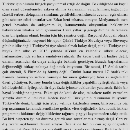
Türkiye için olumlu bir gelişmeyi temsil ettiği de doğru. Bakıldığında ön koşul
olan yasal düzenlemeler, askıya alınma kavramının vurgulanması, işgücünün
sürekli serbest dolaşımına sınırlama getirilebilmesi, sürecin ucunun açık olması
gibi rahatsız edici unsurlar var. Fakat beni rahatsız etmiyor. Medyamızda esen
genel havadan da anlıyorum ki, kamuoyunda oluşturulan beklentiler
bakımından rahatsız edici görünüyor. Uzun yıllar işi gereği Avrupa ile temasta
olan bir işadamı olarak benim için hiç şaşırtıcı değil. Rasyonel Avrupalı olarak
düşündüğümüzde, rasyonel bir rapor. Çünkü Türkiye Slovakya veya Slovenya
gibi bir ülke değil. Türkiye’yi üye olarak almak kolay değil, çünkü Türkiye çok
büyük bir ülke ve 2015 yılında AB’nin en kalabalık ülkesi olacak,
Parlamentosu’nda en fazla sandalyeyi alacak. Bu kadar basit bir hadise değil,
onların açısından da olaya anlayışla bakmak gerekiyor. Burada başkalarının
değinmediği birkaç noktaya değinmek istiyorum. Bir tanesi, 17 Aralık tarihi
çok önemli, 6 Ekim’de iş bitmiş değil. Çünkü karar mercii 17 Aralık’taki
Konsey. Komisyon sadece Konsey’e bir öneri götürüyor, tabii ki sağlam bir
öneri götürüyor. Konsey bunda bazı değişiklikler yapabilir, iyileştirebilir veya
kötüleştirebilir. İyileştirebilir diye fazla iyimser beklentiler yaratırsak, ikide bir
hayal kırıklığına uğrarız. Fakat iyi de kötü de olsa, müzakere tarihi vermeleri
şartıyla durum olumludur. Neden iyidir? Türkiye’nin durumunu biliyoruz.
Türkiye’de deniz bittiği için 2025 yılında krizlerden sonra, biliyorsunuz biz
hep uçurumun kenarında kendimize geliriz, vites değiştirdik. Ekonomik istikrar
programını hükümet değişikliklerine rağmen, çizgiyi kaybetmeden takip ettik.
Bu bizi nispeten iyi bir duruma getirdi ama sorunlarımız bitmiş değil. Cari ve
dış ticaret açıklarımız devam ediyor. Üstelik de biz bu cari açığı doğrudan
yatırım gibi güvenli kaynaklarla değil sıcak parayla çeviriyoruz. Bu itibarla, iyi