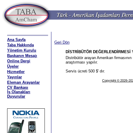
Ana Sayfa
Geri Dön
Taba Hakkında
Yönetim Kurulu
DİSTRİBÜTÖR DEĞERLENDİRMESİ
Başkanın Mesajı
Distribütör arayan Amerikan firmasının 
Online Dergi
araştırması yapılır.
Üyeler
Servis ücreti 500 $' dır.
Hizmetler
Yayınlar
Copyright © 2026-202
Eleman Arayanlar
CV Bankası
İş Olanakları
Duyurular