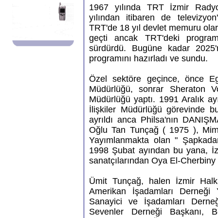
1967 yılında TRT İzmir Radyo
yılından itibaren de televizyo
TRT'de 18 yıl devlet memuru olar
geçti ancak TRT'deki program
sürdürdü. Bugüne kadar 2025'
programını hazırladı ve sundu.
Özel sektöre geçince, önce Ege
Müdürlüğü, sonrar Sheraton Vo
Müdürlüğü yaptı. 1991 Aralık ay
İlişkiler Müdürlüğü görevinde 
ayrıldı anca Philsa'nın DANIŞM
Oğlu Tan Tunçağ ( 1975 ), Mima
Yayımlanmakta olan " Şapkadan 
1998 Şubat ayından bu yana, İz
sanatçılarından Oya El-Cherbiny
Ümit Tunçağ, halen İzmir Halka
Amerikan İşadamları Derneği
Sanayici ve İşadamları Derne
Sevenler Derneği Başkanı, B