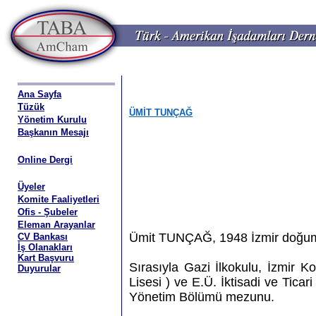
Ana Sayfa
Tüzük
ÜMİT TUNÇAĞ
Yönetim Kurulu
Başkanın Mesajı
Online Dergi
Üyeler
Komite Faaliyetleri
Ofis - Şubeler
Eleman Arayanlar
Ümit TUNÇAĞ, 1948 İzmir doğum
CV Bankası
İş Olanakları
Kart Başvuru
Sırasıyla Gazi İlkokulu, İzmir K
Duyurular
Lisesi ) ve E.Ü. İktisadi ve Ticar
Yönetim Bölümü mezunu.