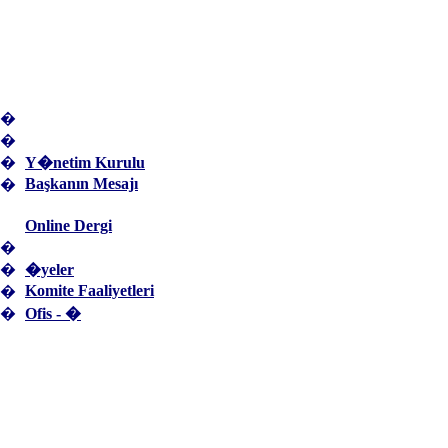
�
�
�
Y�netim Kurulu
Başkanın Mesajı
�
Online Dergi
�
�
�yeler
Komite Faaliyetleri
�
�
Ofis - �